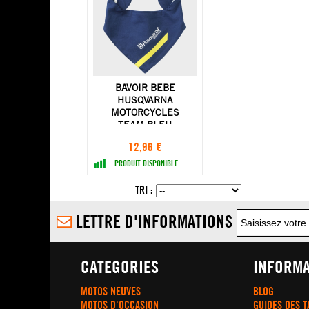
BAVOIR BEBE
HUSQVARNA
MOTORCYCLES
TEAM BLEU
12,96 €
PRODUIT DISPONIBLE
TRI :
LETTRE D'INFORMATIONS
CATEGORIES
INFORMA
MOTOS NEUVES
BLOG
MOTOS D'OCCASION
GUIDES DES T