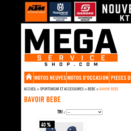
MOTOS NEUVES
MOTOS D'OCCASION
PIECES D
ACCUEIL
>
SPORTSWEAR ET ACCESSOIRES
>
BEBE
>
BAVOIR BEBE
BAVOIR BEBE
TRI :
40 %