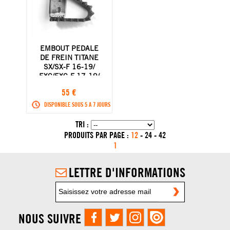
EMBOUT PEDALE
DE FREIN TITANE
SX/SX-F 16-19/
EXC/EXC-F 17-19/
250 SX 17-19 KTM
55 €
SX/EXC 00-19
DISPONIBLE SOUS 5 A 7 JOURS
TRI :
PRODUITS PAR PAGE :
12
-
24
-
42
1
LETTRE D'INFORMATIONS
NOUS SUIVRE