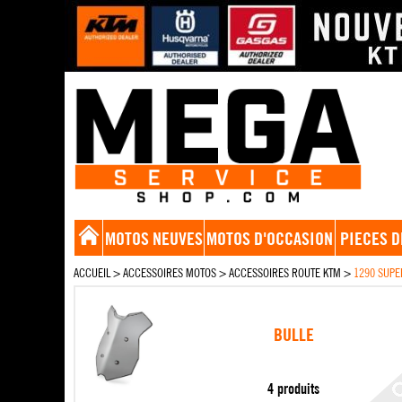
MOTOS NEUVES
MOTOS D'OCCASION
PIECES D
ACCUEIL
>
ACCESSOIRES MOTOS
>
ACCESSOIRES ROUTE KTM
>
1290 SUPE
BULLE
4 produits