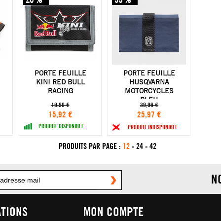
PORTE FEUILLE
PORTE FEUILLE
KINI RED BULL
HUSQVARNA
RACING
MOTORCYCLES
BLEU
19,90 €
39,96 €
15,92 €
25,97 €
PRODUIT DISPONIBLE
PRODUIT INDISPONIBLE
PRODUITS PAR PAGE :
12
-
24
-
42
N
TIONS
MON COMPTE