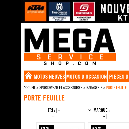
MOTOS NEUVES
MOTOS D'OCCASION
PIECES D
ACCUEIL
>
SPORTSWEAR ET ACCESSOIRES
>
BAGAGERIE
>
PORTE FEUILLE
PORTE FEUILLE
TRI :
MARQUE :
30 %
50 %