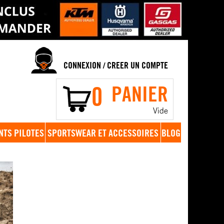
CONNEXION
CREER UN COMPTE
/
0
PANIER
Vide
NTS PILOTES
SPORTSWEAR ET ACCESSOIRES
BLOG