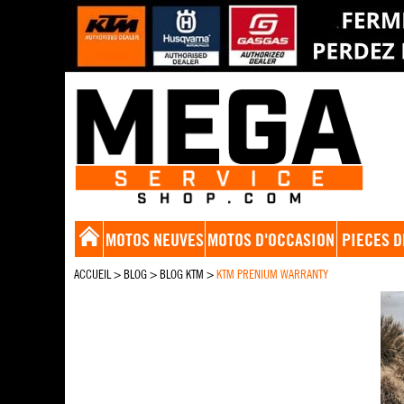
MOTOS NEUVES
MOTOS D'OCCASION
PIECES D
ACCUEIL
>
BLOG
>
BLOG KTM
>
KTM PRENIUM WARRANTY