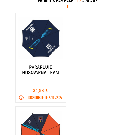
PRODUITS PAR PAGE :
12
-
24
-
42
1
PARAPLUIE
HUSQVARNA TEAM
34,98 €
DISPONIBLE LE 27/01/2027