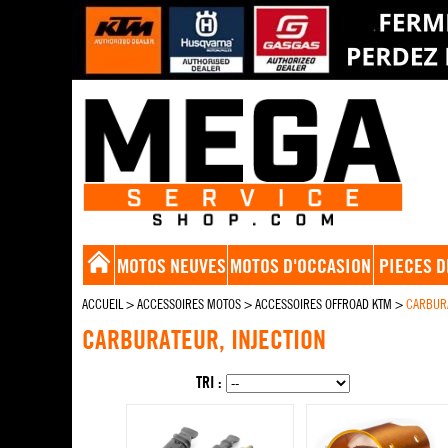
MOTOS NEUVES
MOTOS D'OCCASION
PIECES D
ACCUEIL
>
ACCESSOIRES MOTOS
>
ACCESSOIRES OFFROAD KTM
>
CARBURA
CARBURATEUR, INJECTION
TRI :