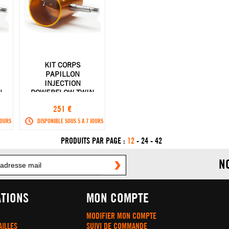
KIT CORPS
PAPILLON
INJECTION
N
POWERFLOW TWIN
AIR KTM
251 €
F
250/350/450/500
EXC-F 17-18
JOURS
DISPONIBLE SOUS 5 A 7 JOURS
PRODUITS PAR PAGE :
12
-
24
-
42
N
TIONS
MON COMPTE
MODIFIER MON COMPTE
AILLES
SUIVI DE COMMANDE