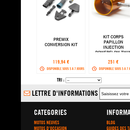
KIT CORPS
PREMIX
PAPILLON
CONVERSION KIT
INJECTION
POWERFLOW TWI
AIR KTM
119,94 €
251 €
250/350/450 SX-
16-18
DISPONIBLE SOUS 5 A 7 JOURS
DISPONIBLE SOUS 5 A 7 
TRI :
LETTRE D'INFORMATIONS
CATEGORIES
INFORMA
MOTOS NEUVES
BLOG
MOTOS D'OCCASION
GUIDES DES T