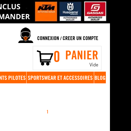
CONNEXION
CREER UN COMPTE
/
0
PANIER
Vide
NTS PILOTES
SPORTSWEAR ET ACCESSOIRES
BLOG
1