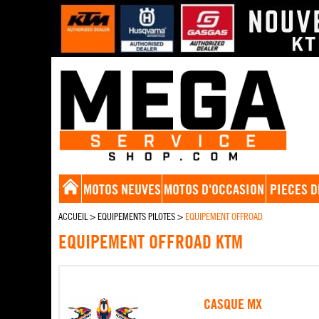
MOTOS NEUVES
MOTOS D'OCCASION
PIECES D
ACCUEIL
>
EQUIPEMENTS PILOTES
>
EQUIPEMENT OFFROAD
EQUIPEMENT OFFROAD KTM
CASQUE MX