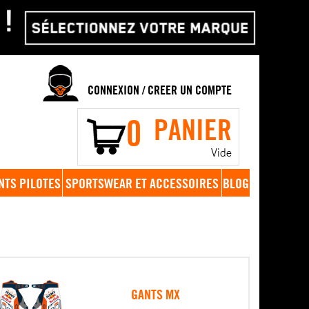
CONNEXION
CREER UN COMPTE
/
0
PANIER
Vide
NTS PILOTES
SPORTSWEAR ET ACCESSOIRES
BLOG
GANTS MX