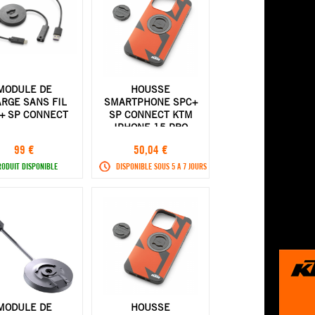
MODULE DE
HOUSSE
RGE SANS FIL
SMARTPHONE SPC+
+ SP CONNECT
SP CONNECT KTM
IPHONE 15 PRO
MAX
99 €
50,04 €
RODUIT DISPONIBLE
DISPONIBLE SOUS 5 A 7 JOURS
MODULE DE
HOUSSE