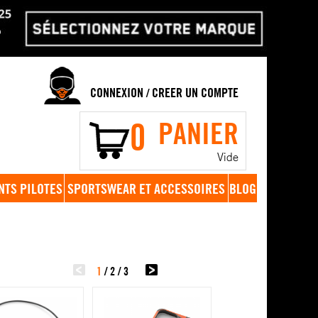
CONNEXION
CREER UN COMPTE
/
0
PANIER
Vide
NTS PILOTES
SPORTSWEAR ET ACCESSOIRES
BLOG
1
/
2
/
3