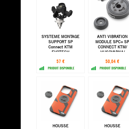
SYSTEME MONTAGE
ANTI VIBRATION
SUPPORT SP
MODULE SPC+ S
Connect KTM
CONNECT KTM/
EVOTECH
HUSQVARNA/
PERFORMANCE 990
GASGAS
57 €
50,04 €
RC-R 26+
PRODUIT DISPONIBLE
PRODUIT DISPONIBLE
HOUSSE
HOUSSE