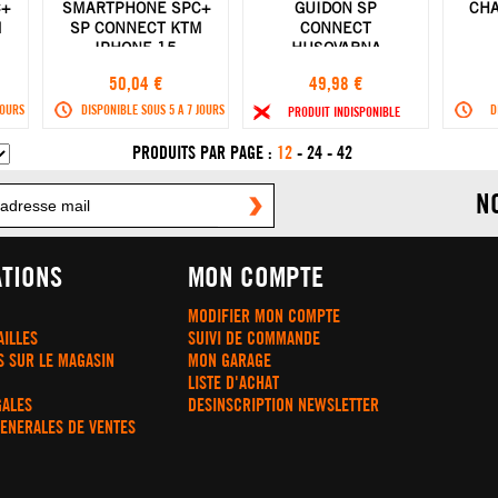
+
SMARTPHONE SPC+
GUIDON SP
CHA
M
SP CONNECT KTM
CONNECT
IPHONE 15
HUSQVARNA
50,04 €
49,98 €
JOURS
DISPONIBLE SOUS 5 A 7 JOURS
D
PRODUIT INDISPONIBLE
PRODUITS PAR PAGE :
12
-
24
-
42
N
TIONS
MON COMPTE
MODIFIER MON COMPTE
AILLES
SUIVI DE COMMANDE
S SUR LE MAGASIN
MON GARAGE
LISTE D'ACHAT
GALES
DESINSCRIPTION NEWSLETTER
GENERALES DE VENTES