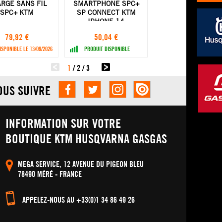
RGE SANS FIL
SMARTPHONE SPC+
SPC+ KTM
SP CONNECT KTM
IPHONE 14
79,92 €
50,04 €
ISPONIBLE LE 13/09/2026
PRODUIT DISPONIBLE
1
/
2
/
3
OUS SUIVRE
INFORMATION SUR VOTRE
BOUTIQUE KTM HUSQVARNA GASGAS
MEGA SERVICE, 12 AVENUE DU PIGEON BLEU
78490 MÉRÉ - FRANCE
APPELEZ-NOUS AU +33(0)1 34 86 49 26