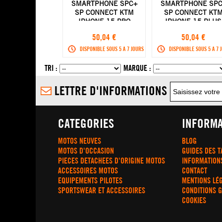
SMARTPHONE SPC+
SMARTPHONE SPC
SP CONNECT KTM
SP CONNECT KT
IPHONE 15 PRO
IPHONE 15 PLUS
50,04 €
50,04 €
DISPONIBLE SOUS 5 A 7 JOURS
DISPONIBLE SOUS 5 A 7 
TRI :
MARQUE :
LETTRE D'INFORMATIONS
CATEGORIES
INFORMA
MOTOS NEUVES
BLOG
MOTOS D'OCCASION
GUIDES DES T
PIECES DETACHEES D'ORIGINE MOTOS
INFORMATION
ACCESSOIRES MOTOS
CONTACT
EQUIPEMENTS PILOTES
MENTIONS LÉ
SPORTSWEAR ET ACCESSOIRES
CONDITIONS 
COOKIES