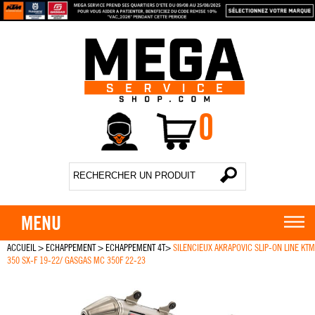
0
MENU
ACCUEIL
>
ECHAPPEMENT
>
ECHAPPEMENT 4T
>
SILENCIEUX AKRAPOVIC SLIP-ON LINE KTM
350 SX-F 19-22/ GASGAS MC 350F 22-23