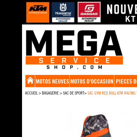
MOTOS NEUVES
MOTOS D'OCCASION
PIECES D
ACCUEIL
>
BAGAGERIE
>
SAC DE SPORT
>
SAC GYM RED BULL KTM RACING 