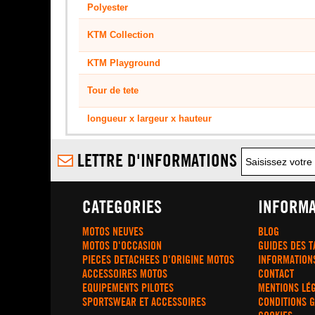
Polyester
KTM Collection
KTM Playground
Tour de tete
longueur x largeur x hauteur
LETTRE D'INFORMATIONS
CATEGORIES
INFORMA
MOTOS NEUVES
BLOG
MOTOS D'OCCASION
GUIDES DES T
PIECES DETACHEES D'ORIGINE MOTOS
INFORMATION
ACCESSOIRES MOTOS
CONTACT
EQUIPEMENTS PILOTES
MENTIONS LÉ
SPORTSWEAR ET ACCESSOIRES
CONDITIONS 