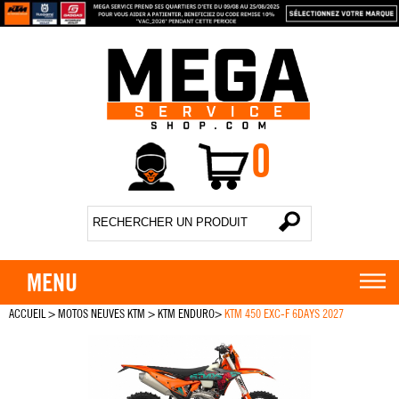
0
MENU
ACCUEIL
>
MOTOS NEUVES KTM
>
KTM ENDURO
>
KTM 450 EXC-F 6DAYS 2027